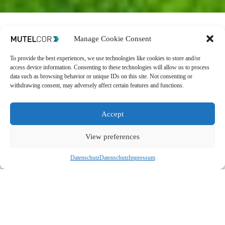
Wichtigste
Manage Cookie Consent
Technische Daten
Funktionen
To provide the best experiences, we use technologies like cookies to store and/or
access device information. Consenting to these technologies will allow us to process
Modellnummer:
MTC-
data such as browsing behavior or unique IDs on this site. Not consenting or
Keine
Kabel,
Kein
withdrawing consent, may adversely affect certain features and functions.
EU-AQ01 / 02 / 03
Aufladen,
Keine
SIM
Maße:
95 x 95 x 40
Karte
mm
Mehr als
5 Jahre
Accept
Nettogewicht:
175g
Batterielaufzeit
(2 x
IP-Schutzart:
IP30 /
AA-Alkaline
IP67 / IP54
View preferences
Batterien
)
Betriebstemperatur:
-18
Konfigurierbares
bis + 55°C
Intervall
zum Senden
Datenschutz
Datenschutz
Impressum
Spannung:
3V (2 x AA-
der Messwerte und
Alkaline Batterien)
des Batteriestands
Batterie
Verschlüsselte
Lebensdauer:
5 Jahre
Datenübertragung
zwischen Gerät,
Weitere
Informationen
Anwendung und
Kunde