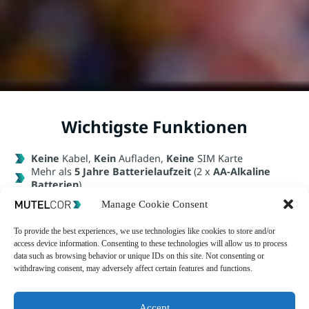
Wichtigste Funktionen
Keine
Kabel,
Kein
Aufladen,
Keine
SIM Karte
Mehr als
5 Jahre Batterielaufzeit
(2 x
AA-Alkaline
Batterien
)
Staub- und Wasserdicht
(IP68)
Manage Cookie Consent
Kann mit
bis zu 3
externe Schaltern verbunden werden
Stündliche Statusnachrichten
mit Batteriestand
To provide the best experiences, we use technologies like cookies to store and/or
Verschlüsselte Datenübertragung
zwischen Gerät,
access device information. Consenting to these technologies will allow us to process
Anwendung und Kunde
data such as browsing behavior or unique IDs on this site. Not consenting or
Dynamisches
Dashboard für Datenanalyse in Echtzeit
withdrawing consent, may adversely affect certain features and functions.
Plug & Play
und einfach zu Integrieren dank
umfangreicher Dokumentation
Accept