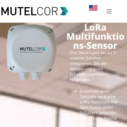
LoRa
Multifunktio
ns-Sensor
Das Gerät kann bis zu 3
externe Schalter
integrieren. Bei der
Aktivierung eines
Schalters passiert
Folgendes:
Innerhalb einer
Sekunde wird eine
LoRa-Nachricht mit
dem Status jedes
Schalters gesendet
Der Ort des Alarms
wird im Dashboard