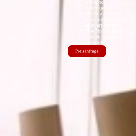
blinkend
hervorgehoben
Ein Piepton kann
lokal auf dem Gerät
aktiviert werden
Eine Textnachricht
wird via Telegram
versendet
Preisanfrage