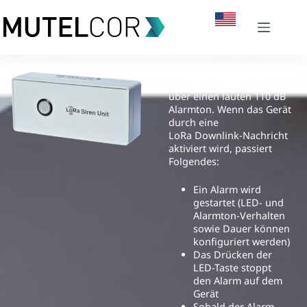
LoRa Sirene
Die LoRa Sirene verfügt
über einen lauten 110 dB
Alarmton. Wenn das Gerät
durch eine
LoRa Downlink-Nachricht
aktiviert wird, passiert
Folgendes:
Ein Alarm wird
gestartet (LED- und
Alarmton-Verhalten
sowie Dauer k
önnen
konfiguriert werden)
Das Drücken der
LED-Taste stoppt
den Alarm auf dem
Gerät
Sobald der Alarm