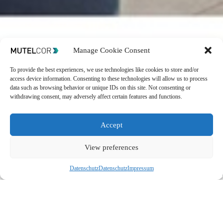
Manage Cookie Consent
Wichtigste
To provide the best experiences, we use technologies like cookies to store and/or
access device information. Consenting to these technologies will allow us to process
Technische Daten
Funktionen
data such as browsing behavior or unique IDs on this site. Not consenting or
withdrawing consent, may adversely affect certain features and functions.
Artikelnummer:
MTC-
Konfigurierbar mit
EU-SU01 / MTC-EU-
OTA
-Kommandos über
Accept
SU02
LoRa
Maße:
180 x 80 x 48
Mehrfarbige LEDs
mm
View preferences
(ROT/GELB/GRÜN) zur
Nettogewicht:
350 g
Alarmanzeige
IP-Schutzart:
IP30
Datenschutz
Datenschutz
Impressum
110 dB Alarmton
Betriebstemperatur:
-18
ertönt bei aktivem
bis + 55°C
Alarm
Spannung:
100 - 240V
LED-Taste
, um den
AC / 3.3V DC, 1A
Alarm manuell zu
stoppen
Weitere